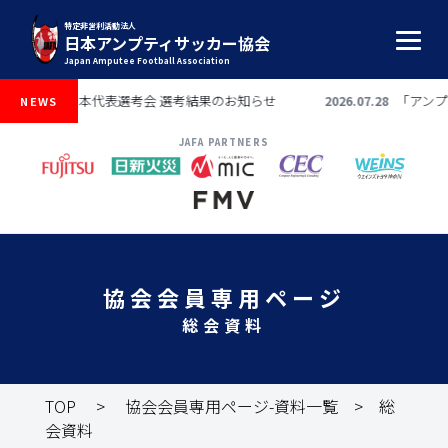
特定非営利活動法人
日本アンプティサッカー協会
Japan Amputee Football Association
ップ2026 日本代表選考会 選考結果のお知らせ
「アンプティ
2026.07.28
NEWS
JAFA PARTNERS
協会会員専用ページ
総会資料
TOP
>
協会会員専用ページ-資料一覧
> 総
会資料