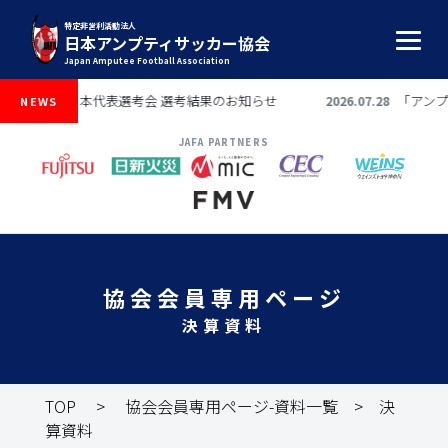
特定非営利活動法人
日本アンプティサッカー協会
Japan Amputee Football Association
カップ2026 日本代表選考会 選考結果のお知らせ
「アンプティ
2026.07.28
NEWS
JAFA PARTNERS
協会会員専用ページ
決算資料
TOP
>
協会会員専用ページ-資料一覧
> 決
算資料