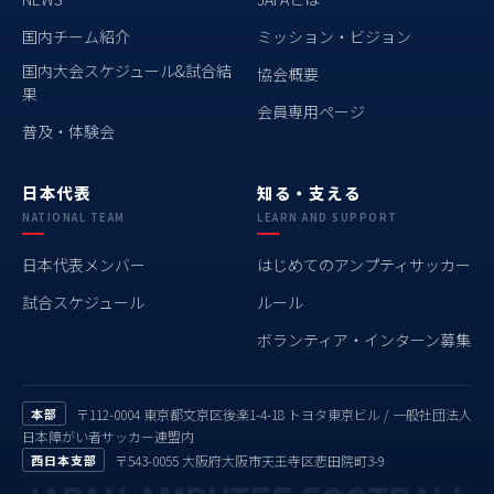
国内チーム紹介
ミッション・ビジョン
国内大会スケジュール&試合結
協会概要
果
会員専用ページ
普及・体験会
日本代表
知る・支える
NATIONAL TEAM
LEARN AND SUPPORT
日本代表メンバー
はじめてのアンプティサッカー
試合スケジュール
ルール
ボランティア・インターン募集
本部
〒112-0004 東京都文京区後楽1-4-18 トヨタ東京ビル / 一般社団法人
日本障がい者サッカー連盟内
西日本支部
〒543-0055 大阪府大阪市天王寺区悲田院町3-9